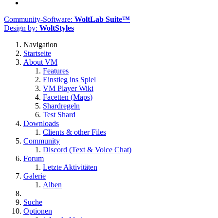
Community-Software:
WoltLab Suite™
Design by:
WoltStyles
Navigation
Startseite
About VM
Features
Einstieg ins Spiel
VM Player Wiki
Facetten (Maps)
Shardregeln
Test Shard
Downloads
Clients & other Files
Community
Discord (Text & Voice Chat)
Forum
Letzte Aktivitäten
Galerie
Alben
Suche
Optionen