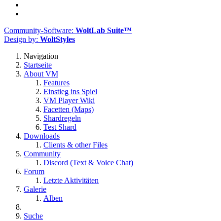
Community-Software:
WoltLab Suite™
Design by:
WoltStyles
Navigation
Startseite
About VM
Features
Einstieg ins Spiel
VM Player Wiki
Facetten (Maps)
Shardregeln
Test Shard
Downloads
Clients & other Files
Community
Discord (Text & Voice Chat)
Forum
Letzte Aktivitäten
Galerie
Alben
Suche