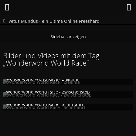
Vetus Mundus - ein Ultima Online Freeshard
Bilder und Videos mit dem Tag
„Wonderworld World Race“
Wonderworld World Race - Ziellinie
Jakos
4. November 2017
1.019
0
2
Wonderworld World Race - Zwischenstop
Jakos
4. November 2017
1.728
1
1
Wonderworld World Race - Schifffahrt
Jakos
4. November 2017
1.037
0
1