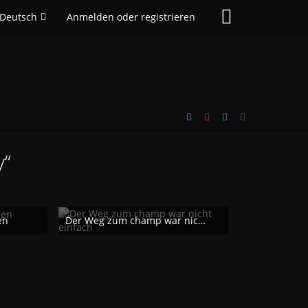
Deutsch
Anmelden oder registrieren
y“
en
Der Weg zum champ war nicht einfach
Jakos
16. Februar 2019
1.207
0
0