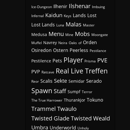
Ilshenar
Ilhenir
Ice-Dungeon
Imbuing
Kaidun
Lands
Lost
Infernal
Keys
Malas
Lost Lands
Luna
Master
Menu
Mobs
Medusa
Mine
Moongate
Orden
Navrey
Muffel
Neira
Oaks
of
Osiredon
Ostern
Peerless
Pestilance
Player
PVE
Pets
Pestilence
Prisma
Real Live Treffen
PVP
Ratcave
Sekte
Scalis
Serado
Semidar
Reor
Spawn
Staff
Sumpf
Terror
Tokuno
Thurankjor
The True Harrower
Trammel
Twaulo
Twisted Glade
Twisted Weald
Umbra
Underworld
Unholy