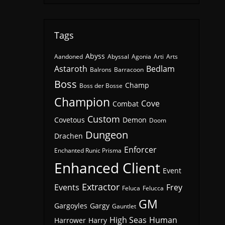
Tags
Abyss
Aandoned
Abyssal
Agonia
Arti
Arts
Astaroth
Bedlam
Balrons
Barracoon
Boss
Champ
Boss der Bosse
Champion
Cove
Combat
Custom
Covetous
Demon
Doom
Dungeon
Drachen
Enforcer
Enchanted Runic Prisma
Enhanced Client
Event
Extractor
Events
Frey
Feluca
Felucca
GM
Gargoyles
Gargy
Gauntlet
High Seas
Human
Harrower
Harry