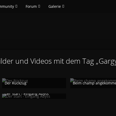
mmunity
Forum
Galerie
ilder und Videos mit dem Tag „Garg
Der Rückzug
Beim champ angekomm
Jakos
16. Februar 2019
Jakos
16. Februar 2019
1.170
0
1
1.301
0
1
Der Start - Eingang Abyss
Jakos
16. Februar 2019
1.249
0
1